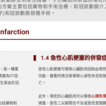
冠狀動脈受到急性阻塞，令心臟肌肉缺血而壞死
的方案主要包括藥物和手術治療，如冠狀動脈介
波仔)和冠狀動脈搭橋手術。
farction
1.4 急性心肌梗塞的併發
病發)，是一種重
急性心肌梗塞可導致心臟肌肉因缺血壞
塞為ST段
功能，嚴重的情況會導致心源性休克和
。它的發生是由於冠
亡。
此外，壞死的心臟肌肉可以導致
心律失
包括藥物和
填塞、急性二尖瓣閉合不全或急性室間