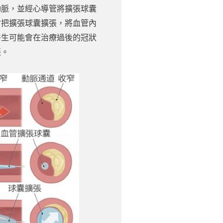
動脈，並經心導管將擴張球囊
會把擴張球囊擴張，將血管內
醫生可能會在治療過後的冠狀
張。