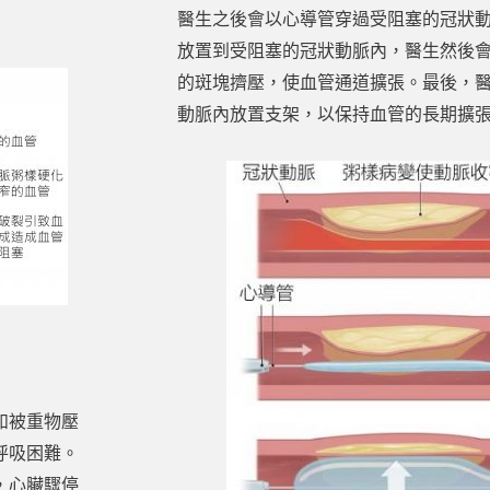
醫生之後會以心導管穿過受阻塞的冠狀
放置到受阻塞的冠狀動脈內，醫生然後
的斑塊擠壓，使血管通道擴張。最後，
動脈內放置支架，以保持血管的長期擴
如被重物壓
呼吸困難。
，心臟驟停