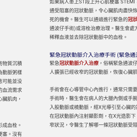
如果病人患上ST段上升心肌梗塞 STE
通受阻塞的冠狀動脈，令心臟肌肉盡快
死的機會。醫生可以通過進行緊急的
冠
通波仔手術)或溶栓治療治理。醫生會處
稀釋血液並去除冠狀動脈中的血栓。
緊急冠狀動脈介入治療手術 (緊急通
緊急
冠狀動脈介入治療
，俗稱緊急通波
肪物質沉積
人擴張已經收窄的冠狀動脈，恢復心臟
為動脈粥樣
態可能並没
手術會在心導管中心內進行，通常只需
的血流需求
手術時，醫生會在病人的大腿內側或手
心臟肌肉，
入股動脈或橈動脈，經X光導引至心臟的
在冠狀動脈內注射顯影劑，在X光造影下
窄狀況，令醫生了解哪一條冠狀動脈受
形成血栓。
梗塞。沒有