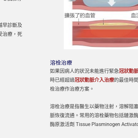
越早診斷及
受治療，死
溶栓治療
如果因病人的狀況未能進行緊急
冠狀動
時已經超過
冠狀動脈介入治療
的最佳時
栓治療作治療方案。
溶栓治療是指醫生以藥物注射，溶解阻
脈恢復流通。常用的溶栓藥物包括鏈激酶 Strp
酶原激活劑
Tissue Plasminogen Activa