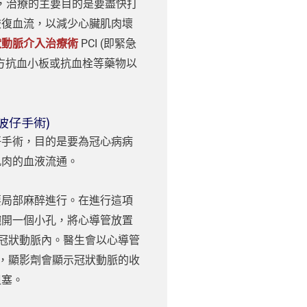
MI，治療的主要目的是要盡快打
恢復血流，以減少心臟肌肉壞
狀動脈介入治療術
PCI (即緊急
方抗血小板或抗血栓等藥物以
波仔手術)
仔手術，目的是要為冠心病病
肌肉的血液流通。
要局部麻醉進行。在進行這項
腕開一個小孔，將心導管放置
冠狀動脈內。醫生會以心導管
，顯影劑會顯示冠狀動脈的收
阻塞。