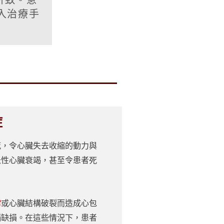
所致。急
入治療手
症
死，令心臟失去收縮的動力與
急性心臟衰竭，甚至令患者死
常
或心臟結構破裂而造成心包
膈缺損。在這些情況下，患者