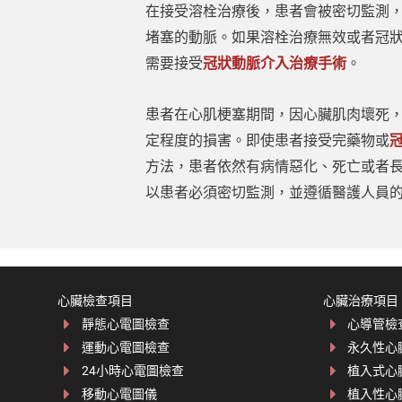
在接受溶栓治療後，患者會被密切監測
堵塞的動脈。如果溶栓治療無效或者冠
需要接受
冠狀動脈介入治療手術
。
患者在心肌梗塞期間，因心臟肌肉壞死
定程度的損害。即使患者接受完藥物或
方法，患者依然有病情惡化、死亡或者
以患者必須密切監測，並遵循醫護人員
心臟檢查項目
心臟治療項目
靜態心電圖檢查
心導管檢
運動心電圖檢查
永久性心
24小時心電圖檢查
植入式心
移動心電圖儀
植入性心