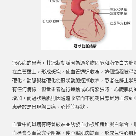
冠心病的患者，其冠狀動脈因為過多膽固醇和脂蛋白等脂
在血管壁上，形成斑塊，使血管通道收窄，這個過程被稱
硬化。動脈粥樣硬化使冠狀動脈逐漸收窄，患者在靜止狀
有任何病徵，但當患者進行運動或心情緊張時，心臟肌肉
增加，而冠狀動脈則因通道收窄而不能夠供應足夠血液到
患者於是出現胸口痛、心悸等症狀。
血管中的斑塊有時會破裂並誘發血小板和纖維蛋白聚合，
血栓會令血管完全阻塞，使心臟肌肉缺血，形成急性心肌