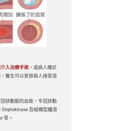
脈介入治療手術
，或病人確診
間，醫生可以安排病人接受溶
塞冠狀動脈的血栓，令冠狀動
tokinase 及
組織型纖溶
tor 等。